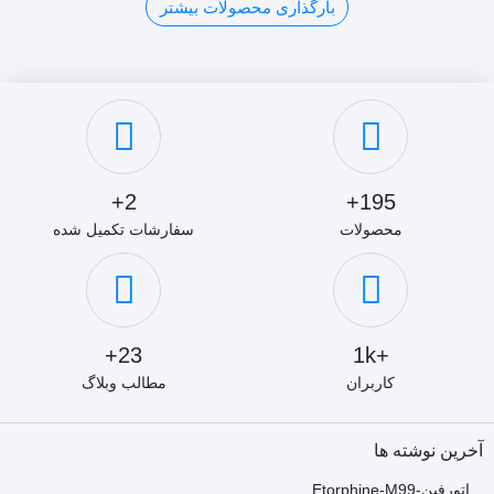
بارگذاری محصولات بیشتر
5
4
3
2
1
2+
195+
محصولات
سفارشات تکمیل شده
23+
+1k
کاربران
مطالب وبلاگ
آخرین نوشته ها
اتورفین-Etorphine-M99