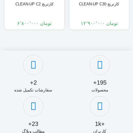
کارتریج CLEAN-UP C30
کارتریج CLEAN-UP C2
Part Number
Description
Units
تومان
۱۲٬۹۰۰٬۰۰۰
تومان
۶٬۸۰۰٬۰۰۰
CECN4110M75
Clean-Up Cn4 10,000mg 75mL
10
CECN41M6
Clean-Up Cn4 1000mg 6mL
30
CECN4111
Clean-Up Cn4 100mg 1mL
100
CECN4123
Clean-Up Cn4 200mg 3mL
50
2+
195+
CECN4156
Clean-Up Cn4 500mg 6mL
50
محصولات
سفارشات تکمیل شده
23+
+1k
کاربران
مطالب وبلاگ