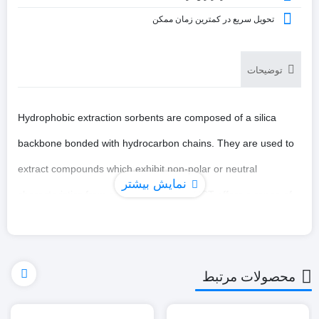
تحویل سریع در کمترین زمان ممکن
توضیحات
Hydrophobic extraction sorbents are composed of a silica
backbone bonded with hydrocarbon chains. They are used to
extract compounds which exhibit non-polar or neutral
نمایش بیشتر
characteristics from complex matrices. UCT offers a range of
hydrophobic sorbents that can be utilized to optimize a variety
of separations. Several chain configurations are available as
well as endcapped and unendcapped versions.
محصولات مرتبط