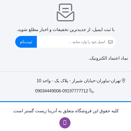
با ثبت ایمیل، از جدید‌ترین تخفیفات و اخبار مطلع شوید.
ثبت‌نام
نماد اعتماد الکترونیک.
تهران-نیاوران-خیابان شیراز - پلاک یک - واحد 10
09034449006-09197777712
کليه حقوق اين فروشگاه متعلق به آدرینا زیست گستر است.