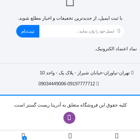
با ثبت ایمیل، از جدید‌ترین تخفیفات و اخبار مطلع شوید.
ثبت‌نام
نماد اعتماد الکترونیک.
تهران-نیاوران-خیابان شیراز - پلاک یک - واحد 10
09034449006-09197777712
کليه حقوق اين فروشگاه متعلق به آدرینا زیست گستر است.
0