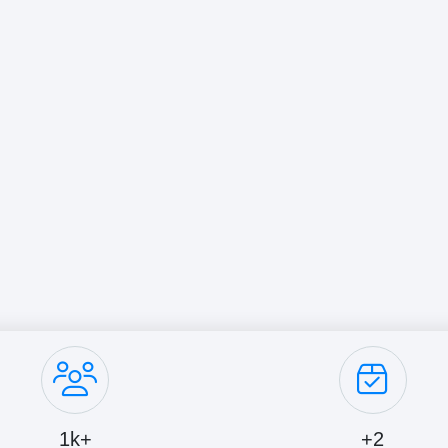
+1k
2+