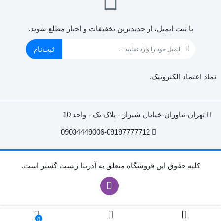
با ثبت ایمیل، از جدید‌ترین تخفیفات و اخبار مطلع شوید.
ثبت‌نام
نماد اعتماد الکترونیک.
تهران-نیاوران-خیابان شیراز - پلاک یک - واحد 10
09034449006-09197777712
کليه حقوق اين فروشگاه متعلق به آدرینا زیست گستر است.
0