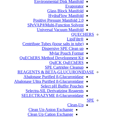
Environmental Disk Manifold
Evaporator
Glass Block Manifold
HydraFlow Manifold
Positive Pressure Manifold 2.0
SPeVAP®Multi-Function Solvent
Universal Vacuum Manifold
QUECHERS
®LipiFiltr
Centrifuge Tubes (loose salts in tube)
Dispersive SPE Clean up
Mylar Pouch Format
QuEChERS Method Development Kit
QuICK QuEChERS
SPE Cartridge Cleanup
REAGENTS & BETA-GLUCURONIDASE
Abalonase Purified β-Glucuronidase
Abalonase Ultra Purified β-Glucuronidase
Select pH Buffer Pouches
Selectra-SIL Derivatizing Reagents
SELECTRAZYME β-Glucuronidase
SPE
Clean-Up
Clean Up Anion Exchange
Clean Up Cation Exchange