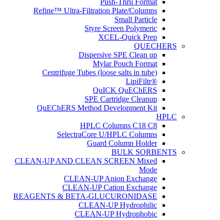
Push-Thru Format
Refine™ Ultra-Filtration Plate/Columns
Small Particle
Styre Screen Polymeric
XCEL-Quick Prep
QUECHERS
Dispersive SPE Clean up
Mylar Pouch Format
Centrifuge Tubes (loose salts in tube)
®LipiFiltr
QuICK QuEChERS
SPE Cartridge Cleanup
QuEChERS Method Development Kit
HPLC
HPLC Columns C18 C8
SelectraCore U/HPLC Columns
Guard Column Holder
BULK SORBENTS
CLEAN-UP AND CLEAN SCREEN Mixed
Mode
CLEAN-UP Anion Exchange
CLEAN-UP Cation Exchange
REAGENTS & BETA-GLUCURONIDASE
CLEAN-UP Hydrophilic
CLEAN-UP Hydrophobic