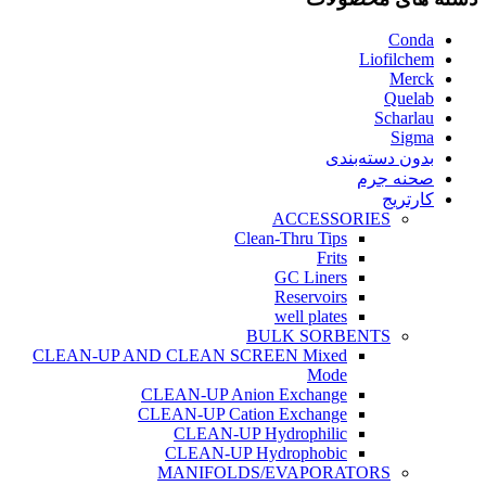
Conda
Liofilchem
Merck
Quelab
Scharlau
Sigma
بدون دسته‌بندی
صحنه جرم
کارتریج
ACCESSORIES
Clean-Thru Tips
Frits
GC Liners
Reservoirs
well plates
BULK SORBENTS
CLEAN-UP AND CLEAN SCREEN Mixed
Mode
CLEAN-UP Anion Exchange
CLEAN-UP Cation Exchange
CLEAN-UP Hydrophilic
CLEAN-UP Hydrophobic
MANIFOLDS/EVAPORATORS