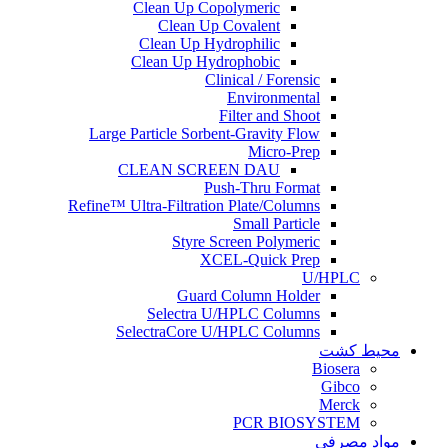
Clean Up Copolymeric
Clean Up Covalent
Clean Up Hydrophilic
Clean Up Hydrophobic
Clinical / Forensic
Environmental
Filter and Shoot
Large Particle Sorbent-Gravity Flow
Micro-Prep
CLEAN SCREEN DAU
Push-Thru Format
Refine™ Ultra-Filtration Plate/Columns
Small Particle
Styre Screen Polymeric
XCEL-Quick Prep
U/HPLC
Guard Column Holder
Selectra U/HPLC Columns
SelectraCore U/HPLC Columns
محیط کشت
Biosera
Gibco
Merck
PCR BIOSYSTEM
مواد مصرفی