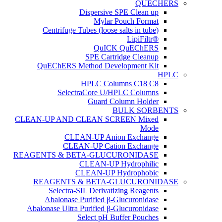
QUECHERS
Dispersive SPE Clean up
Mylar Pouch Format
Centrifuge Tubes (loose salts in tube)
®LipiFiltr
QuICK QuEChERS
SPE Cartridge Cleanup
QuEChERS Method Development Kit
HPLC
HPLC Columns C18 C8
SelectraCore U/HPLC Columns
Guard Column Holder
BULK SORBENTS
CLEAN-UP AND CLEAN SCREEN Mixed
Mode
CLEAN-UP Anion Exchange
CLEAN-UP Cation Exchange
REAGENTS & BETA-GLUCURONIDASE
CLEAN-UP Hydrophilic
CLEAN-UP Hydrophobic
REAGENTS & BETA-GLUCURONIDASE
Selectra-SIL Derivatizing Reagents
Abalonase Purified β-Glucuronidase
Abalonase Ultra Purified β-Glucuronidase
Select pH Buffer Pouches