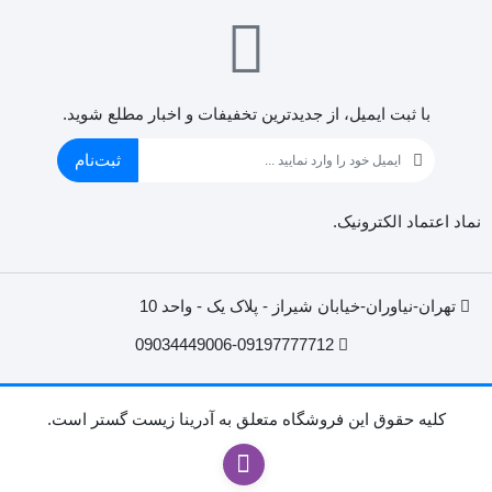
با ثبت ایمیل، از جدید‌ترین تخفیفات و اخبار مطلع شوید.
ثبت‌نام
نماد اعتماد الکترونیک.
تهران-نیاوران-خیابان شیراز - پلاک یک - واحد 10
09034449006-09197777712
کليه حقوق اين فروشگاه متعلق به آدرینا زیست گستر است.