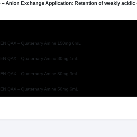
Anion Exchange Application: Retention of weakly acidi
N QAX – Quaternary Amine 150mg 6mL
N QAX – Quaternary Amine 30mg 1mL
N QAX – Quaternary Amine 30mg 3mL
N QAX – Quaternary Amine 50mg 6mL