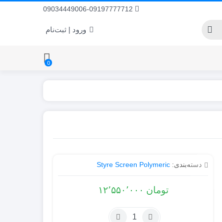
09034449006-09197777712
ورود | ثبت‌نام
0
دسته‌بندی:
Styre Screen Polymeric
تومان
۱۲٬۵۵۰٬۰۰۰