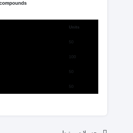
c compounds
Units
50
100
50
50
محصولات مرتبط