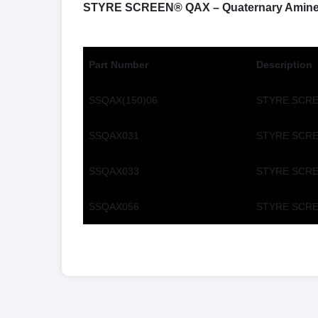
STYRE SCREEN® QAX – Quaternary Amine – 
Part Number
Description
SSQAX(150)06
STYRE SCREE
SSQAX031
STYRE SCREE
SSQAX033
STYRE SCREE
SSQAX056
STYRE SCREE