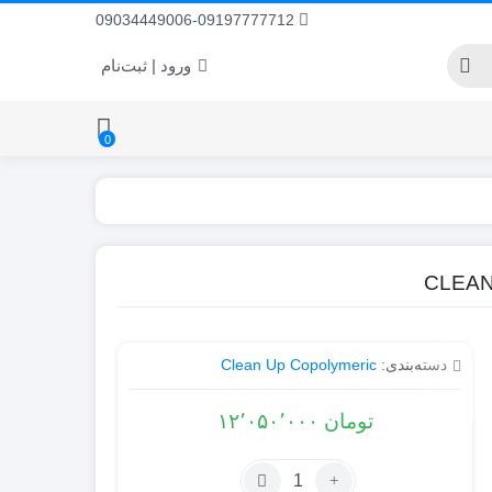
09034449006-09197777712
ورود | ثبت‌نام
0
-Thru Format
Large Particle
Filter and Shoot
Sorbent-Gravity Flow
دسته‌بندی:
Clean Up Copolymeric
تومان
۱۲٬۰۵۰٬۰۰۰
تعداد: