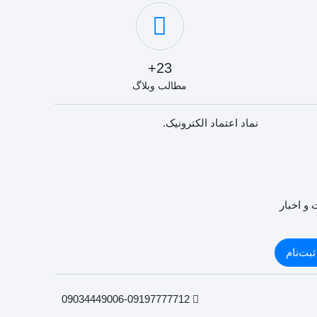
23+
مطالب وبلاگ
نماد اعتماد الکترونیک.
 و اخبار
ثبت‌نام
09034449006-09197777712