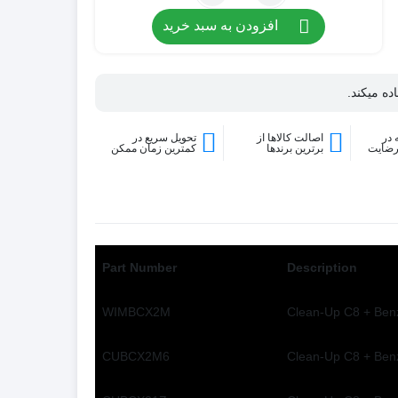
کارتریج
افزودن به سبد خرید
CLEAN-
UP
C8
Plus
ده میکند.
Benzenesulfonic
Acid
در
اصالت کالاها از
تحویل سریع در
رضایت
برترین برندها
کمترین زمان ممکن
Part Number
Description
WIMBCX2M
Clean-Up C8 + Benz
CUBCX2M6
Clean-Up C8 + Ben