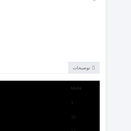
توضیحات
Units
1
30