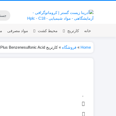
خانه
کارتریج
محیط کشت
مواد مصرفی
مق
Home
»
فروشگاه
»
کارتریج CLEAN-UP C8 Plus Benzenesulfonic Acid
Micro-Prep