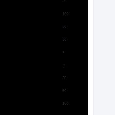
50
100
50
50
1
50
50
50
100