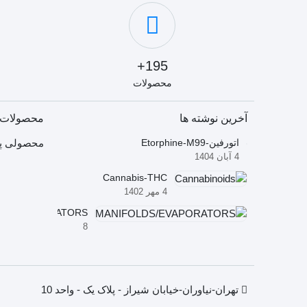
195+
محصولات
آخرین نوشته ها
محصولات 
اتورفین-Etorphine-M99
محصولی پی
4 آبان 1404
Cannabis-THC
4 مهر 1402
LDS/EVAPORATORS
8
شهریور
1402
تهران-نیاوران-خیابان شیراز - پلاک یک - واحد 10