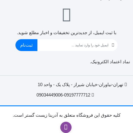
9.8
N-2-Aminoethyl (primary & secondary amine) -Si-
(CH2)3NH2+(CH2)2NH3+
با ثبت ایمیل، از جدید‌ترین تخفیفات و اخبار مطلع شوید.
10.1, 10.9
ثبت‌نام
Diethylamino (tertiary amine) -Si-
نماد اعتماد الکترونیک.
(CH2)3NH+(CH2CH3)2
10.6
تهران-نیاوران-خیابان شیراز - پلاک یک - واحد 10
Quaternary Amine Chloride -Si-
09034449006-09197777712
(CH2)3N+(CH3)3 Cl–
Always charged
کليه حقوق اين فروشگاه متعلق به آدرینا زیست گستر است.
Quaternary Amine Hydroxide -Si-