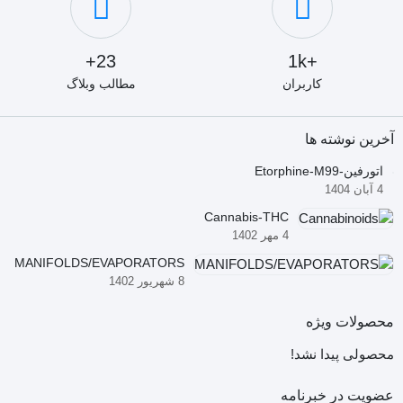
opposite charge.
This electrostatic interaction is reversible by neutralizing the
23+
+1k
sorbent and/or analyte. Ion exchange bonds can also be
کاربران
مطالب وبلاگ
disrupted by the introduction of a counter ion to compete with
آخرین نوشته ها
the analyte for binding sites on the sorbent.
اتورفین-Etorphine-M99
4 آبان 1404
ANION EXCHANGE SORBENTS & STRUCTURES
Cannabis-THC
4 مهر 1402
Sorbent
MANIFOLDS/EVAPORATORS
Structure
8 شهریور 1402
pKa
محصولات ویژه
Aminopropyl (primary amine) -Si-
محصولی پیدا نشد!
(CH2)3NH3+
عضویت در خبرنامه