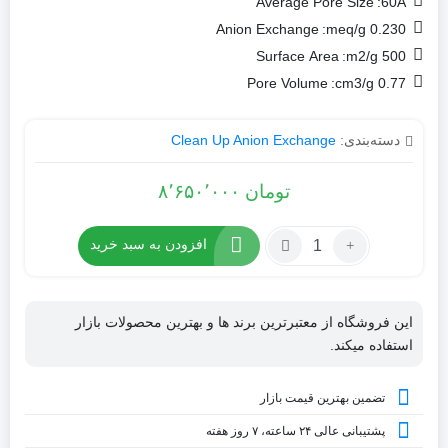
Average Pore Size
60Å:
Anion Exchange
0.230 meq/g:
Surface Area
500 m2/g:
Pore Volume
0.77 cm3/g:
دسته‌بندی:
Clean Up Anion Exchange
تومان
۸٬۶۵۰٬۰۰۰
تعداد:
افزودن به سبد خرید
کارتریج
CLEAN-
UP
این فروشگاه از معتبرترین برند ها و بهترین محصولات بازار
Quaternary
استفاده میکند.
Amine
w
تضمین بهترین قیمت بازار
Acetate
پشتیبانی عالی ۲۴ ساعته، ۷ روز هفته