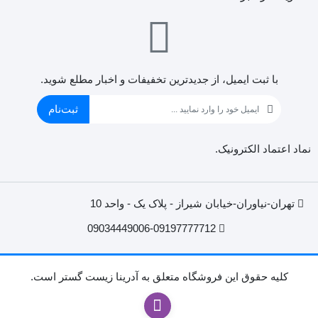
با ثبت ایمیل، از جدید‌ترین تخفیفات و اخبار مطلع شوید.
ثبت‌نام
نماد اعتماد الکترونیک.
تهران-نیاوران-خیابان شیراز - پلاک یک - واحد 10
09034449006-09197777712
کليه حقوق اين فروشگاه متعلق به آدرینا زیست گستر است.