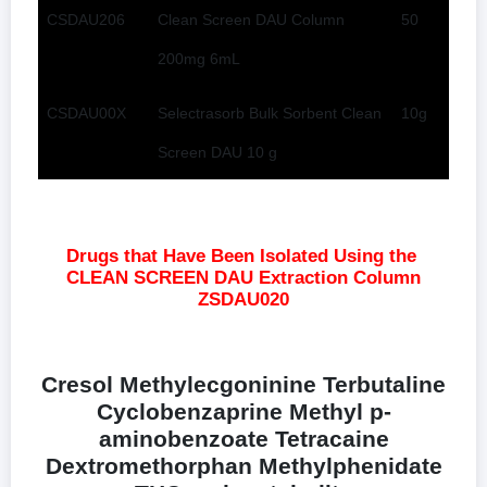
CSDAU206
Clean Screen DAU Column
50
200mg 6mL
CSDAU00X
Selectrasorb Bulk Sorbent Clean
10g
Screen DAU 10 g
Drugs that Have Been Isolated Using the
CLEAN SCREEN DAU Extraction Column
ZSDAU020
Cresol Methylecgoninine Terbutaline
Cyclobenzaprine Methyl p-
aminobenzoate Tetracaine
Dextromethorphan Methylphenidate