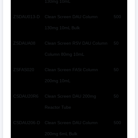
130mg 10mL
ZSDAU013-D
Clean Screen DAU Column
500
130mg 10mL Bulk
ZSDAUA08
Clean Screen RSV DAU Column
50
Column 80mg 10mL
ZSFAS020
Clean Screen FASt Column
50
200mg 10mL
CSDAU20R6
Clean Screen DAU 200mg
50
Reactor Tube
CSDAU206-D
Clean Screen DAU Column
500
200mg 6mL Bulk