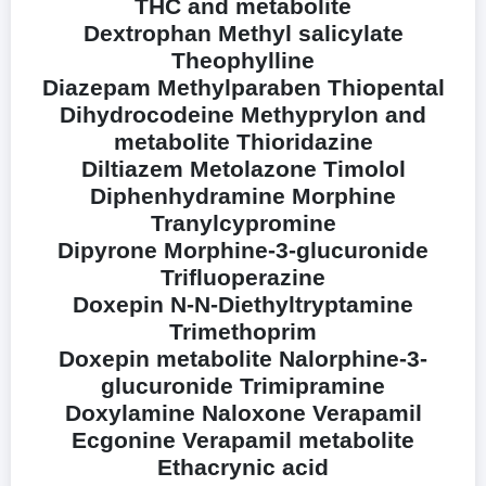
THC and metabolite
Dextrophan Methyl salicylate
Theophylline
Diazepam Methylparaben Thiopental
Dihydrocodeine Methyprylon and
metabolite Thioridazine
Diltiazem Metolazone Timolol
Diphenhydramine Morphine
Tranylcypromine
Dipyrone Morphine-3-glucuronide
Trifluoperazine
Doxepin N-N-Diethyltryptamine
Trimethoprim
Doxepin metabolite Nalorphine-3-
glucuronide Trimipramine
Doxylamine Naloxone Verapamil
Ecgonine Verapamil metabolite
Ethacrynic acid