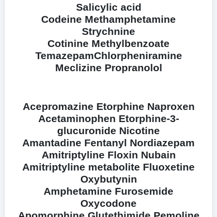
Salicylic acid
Codeine Methamphetamine
Strychnine
Cotinine Methylbenzoate
TemazepamChlorpheniramine
Meclizine Propranolol
Acepromazine Etorphine Naproxen
Acetaminophen Etorphine-3-
glucuronide Nicotine
Amantadine Fentanyl Nordiazepam
Amitriptyline Floxin Nubain
Amitriptyline metabolite Fluoxetine
Oxybutynin
Amphetamine Furosemide
Oxycodone
Apomorphine Glutethimide Pemoline