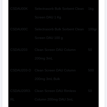
CSDAU00K
Selectrasorb Bulk Sorbent Clean
1kg
Screen DAU 1 Kg
CSDAU00C
Selectrasorb Bulk Sorbent Clean
100gr
Screen DAU 100 g
CSDAU203
Clean Screen DAU Column
50
200mg 3mL
CSDAU203-D
Clean Screen DAU Column
500
200mg 3mL Bulk
CSDAU20R3-
Clean Screen DAU Rimless
50
RL
Column 200mg DAU 3mL