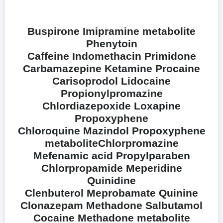
Buspirone Imipramine metabolite
Phenytoin
Caffeine Indomethacin Primidone
Carbamazepine Ketamine Procaine
Carisoprodol Lidocaine
Propionylpromazine
Chlordiazepoxide Loxapine
Propoxyphene
Chloroquine Mazindol Propoxyphene
metaboliteChlorpromazine
Mefenamic acid Propylparaben
Chlorpropamide Meperidine
Quinidine
Clenbuterol Meprobamate Quinine
Clonazepam Methadone Salbutamol
Cocaine Methadone metabolite