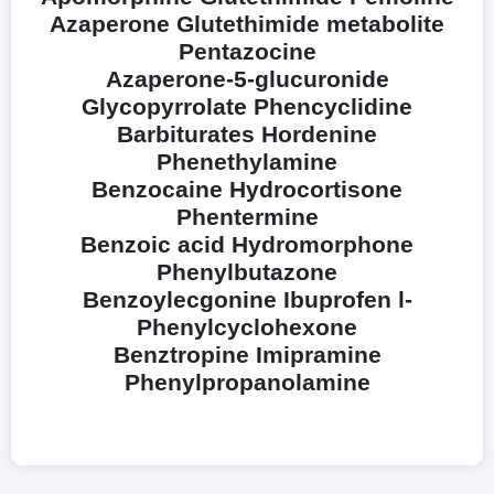
Azaperone Glutethimide metabolite
Pentazocine
Azaperone-5-glucuronide
Glycopyrrolate Phencyclidine
Barbiturates Hordenine
Phenethylamine
Benzocaine Hydrocortisone
Phentermine
Benzoic acid Hydromorphone
Phenylbutazone
Benzoylecgonine Ibuprofen l-
Phenylcyclohexone
Benztropine Imipramine
Phenylpropanolamine