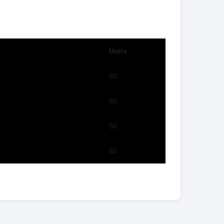
Units
50
50
50
50