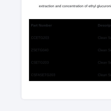
extraction and concentration of ethyl glucur
Part Number
Descrip
CCETG203
Clean S
ZSETG040
Clean 
CSETG203
Clean S
CSFASETG203
Clean S