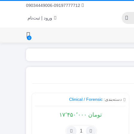
09034449006-09197777712
ورود | ثبت‌نام
0
دسته‌بندی:
Clinical / Forensic
تومان
۱۷٬۴۵۰٬۰۰۰