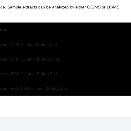
onide. Sample extracts can be analyzed by either GC/MS or LC/MS.
tion
creen ETG Column 200mg 3mL
Screen ETG Column 400mg 10mL
creen ETG Column 200mg 3mL
creen FASt ETG Column 200mg 3mL