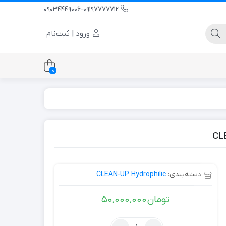
09034449006-09197777712
ورود | ثبت‌نام
0
-Thru Format
Large Particle
Filter and Shoot
Sorbent-Gravity
Flow
دسته‌بندی:
CLEAN-UP Hydrophilic
تومان
۵۰٬۰۰۰٬۰۰۰