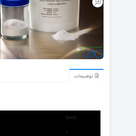
توضیحات
Units
1