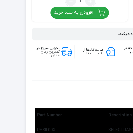
افزودن به سبد خرید
ه میکند.
جه در
تحویل سریع در
اصالت کالاها از
م
کمترین زمان
برترین برندها
ممکن
Part Number
Description
PHSIL00X
SELECTRASOR