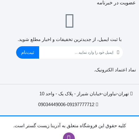
عضویت در خبرنامه
با ثبت ایمیل، از جدید‌ترین تخفیفات و اخبار مطلع شوید.
ثبت‌نام
نماد اعتماد الکترونیک.
تهران-نیاوران-خیابان شیراز - پلاک یک - واحد 10
09034449006-09197777712
کليه حقوق اين فروشگاه متعلق به آدرینا زیست گستر است.