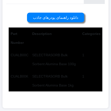
دانلود راهنمای پودرهای جاذب
Part
Description
Categories
Number
CUALB00C
SELECTRASORB Bulk
1
Sorbent Alumina Base 100g
CUALB00K
SELECTRASORB Bulk
1
Sorbent Alumina Base 1kg