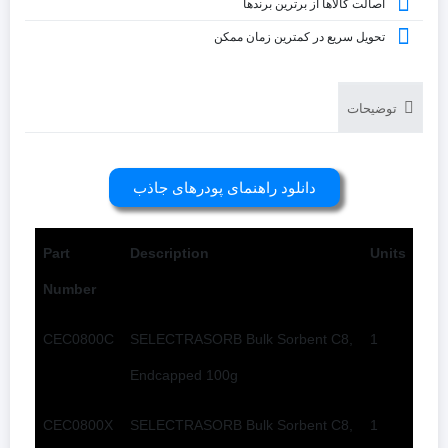
اصالت کالاها از برترین برندها
تحویل سریع در کمترین زمان ممکن
توضیحات
دانلود راهنمای پودرهای جاذب
Part
Description
Units
Number
CEC0800C
SELECTRASORB Bulk Sorbent C8,
1
Endcapped 100g
CEC0800X
SELECTRASORB Bulk Sorbent C8,
1