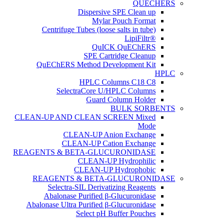
QUECHERS
Dispersive SPE Clean up
Mylar Pouch Format
Centrifuge Tubes (loose salts in tube)
®LipiFiltr
QuICK QuEChERS
SPE Cartridge Cleanup
QuEChERS Method Development Kit
HPLC
HPLC Columns C18 C8
SelectraCore U/HPLC Columns
Guard Column Holder
BULK SORBENTS
CLEAN-UP AND CLEAN SCREEN Mixed
Mode
CLEAN-UP Anion Exchange
CLEAN-UP Cation Exchange
REAGENTS & BETA-GLUCURONIDASE
CLEAN-UP Hydrophilic
CLEAN-UP Hydrophobic
REAGENTS & BETA-GLUCURONIDASE
Selectra-SIL Derivatizing Reagents
Abalonase Purified β-Glucuronidase
Abalonase Ultra Purified β-Glucuronidase
Select pH Buffer Pouches