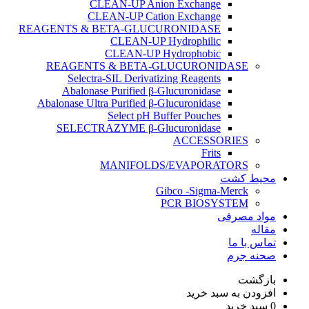
CLEAN-UP Anion Exchange
CLEAN-UP Cation Exchange
REAGENTS & BETA-GLUCURONIDASE
CLEAN-UP Hydrophilic
CLEAN-UP Hydrophobic
REAGENTS & BETA-GLUCURONIDASE
Selectra-SIL Derivatizing Reagents
Abalonase Purified β-Glucuronidase
Abalonase Ultra Purified β-Glucuronidase
Select pH Buffer Pouches
SELECTRAZYME β-Glucuronidase
ACCESSORIES
Frits
MANIFOLDS/EVAPORATORS
محیط کشت
Gibco -Sigma-Merck
PCR BIOSYSTEM
مواد مصرفی
مقاله
تماس با ما
صحنه جرم
بازگشت
افزودن به سبد خرید
0
سبد خرید