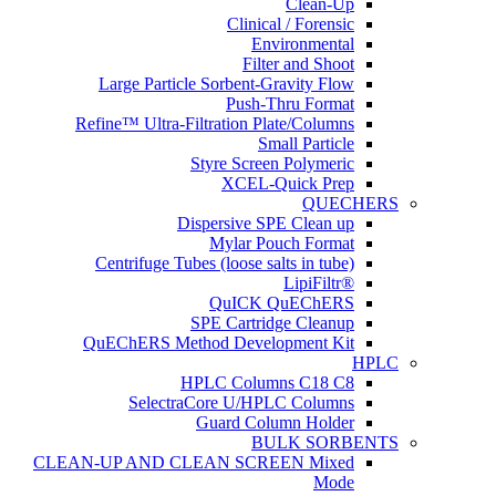
Clean-Up
Clinical / Forensic
Environmental
Filter and Shoot
Large Particle Sorbent-Gravity Flow
Push-Thru Format
Refine™ Ultra-Filtration Plate/Columns
Small Particle
Styre Screen Polymeric
XCEL-Quick Prep
QUECHERS
Dispersive SPE Clean up
Mylar Pouch Format
Centrifuge Tubes (loose salts in tube)
®LipiFiltr
QuICK QuEChERS
SPE Cartridge Cleanup
QuEChERS Method Development Kit
HPLC
HPLC Columns C18 C8
SelectraCore U/HPLC Columns
Guard Column Holder
BULK SORBENTS
CLEAN-UP AND CLEAN SCREEN Mixed
Mode