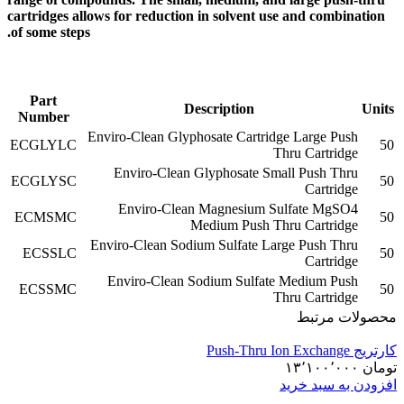
cartridges allows for reduction in solvent use and combination
of some steps.
Part
Description
Units
Number
Enviro-Clean Glyphosate Cartridge Large Push
ECGLYLC
50
Thru Cartridge
Enviro-Clean Glyphosate Small Push Thru
ECGLYSC
50
Cartridge
Enviro-Clean Magnesium Sulfate MgSO4
ECMSMC
50
Medium Push Thru Cartridge
Enviro-Clean Sodium Sulfate Large Push Thru
ECSSLC
50
Cartridge
Enviro-Clean Sodium Sulfate Medium Push
ECSSMC
50
Thru Cartridge
محصولات مرتبط
کارتریج Push-Thru Ion Exchange
تومان
۱۳٬۱۰۰٬۰۰۰
افزودن به سبد خرید