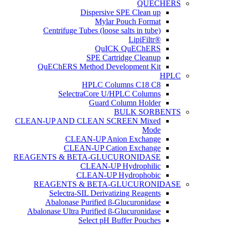
QUECHERS
Dispersive SPE Clean up
Mylar Pouch Format
Centrifuge Tubes (loose salts in tube)
®LipiFiltr
QuICK QuEChERS
SPE Cartridge Cleanup
QuEChERS Method Development Kit
HPLC
HPLC Columns C18 C8
SelectraCore U/HPLC Columns
Guard Column Holder
BULK SORBENTS
CLEAN-UP AND CLEAN SCREEN Mixed
Mode
CLEAN-UP Anion Exchange
CLEAN-UP Cation Exchange
REAGENTS & BETA-GLUCURONIDASE
CLEAN-UP Hydrophilic
CLEAN-UP Hydrophobic
REAGENTS & BETA-GLUCURONIDASE
Selectra-SIL Derivatizing Reagents
Abalonase Purified β-Glucuronidase
Abalonase Ultra Purified β-Glucuronidase
Select pH Buffer Pouches