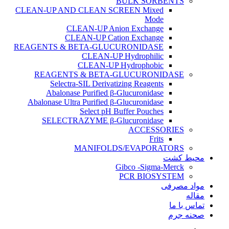
BULK SORBENTS
CLEAN-UP AND CLEAN SCREEN Mixed
Mode
CLEAN-UP Anion Exchange
CLEAN-UP Cation Exchange
REAGENTS & BETA-GLUCURONIDASE
CLEAN-UP Hydrophilic
CLEAN-UP Hydrophobic
REAGENTS & BETA-GLUCURONIDASE
Selectra-SIL Derivatizing Reagents
Abalonase Purified β-Glucuronidase
Abalonase Ultra Purified β-Glucuronidase
Select pH Buffer Pouches
SELECTRAZYME β-Glucuronidase
ACCESSORIES
Frits
MANIFOLDS/EVAPORATORS
محیط کشت
Gibco -Sigma-Merck
PCR BIOSYSTEM
مواد مصرفی
مقاله
تماس با ما
صحنه جرم