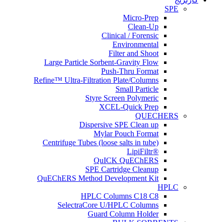
SPE
Micro-Prep
Clean-Up
Clinical / Forensic
Environmental
Filter and Shoot
Large Particle Sorbent-Gravity Flow
Push-Thru Format
Refine™ Ultra-Filtration Plate/Columns
Small Particle
Styre Screen Polymeric
XCEL-Quick Prep
QUECHERS
Dispersive SPE Clean up
Mylar Pouch Format
Centrifuge Tubes (loose salts in tube)
®LipiFiltr
QuICK QuEChERS
SPE Cartridge Cleanup
QuEChERS Method Development Kit
HPLC
HPLC Columns C18 C8
SelectraCore U/HPLC Columns
Guard Column Holder