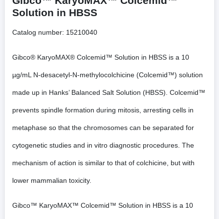
Gibco™ KaryoMAX™ Colcemid™
Solution in HBSS
Catalog number:
15210040
Gibco® KaryoMAX® Colcemid™ Solution in HBSS is a 10
µg/mL N-desacetyl-N-methylocolchicine (Colcemid™) solution
made up in Hanks’ Balanced Salt Solution (HBSS). Colcemid™
prevents spindle formation during mitosis, arresting cells in
metaphase so that the chromosomes can be separated for
cytogenetic studies and in vitro diagnostic procedures. The
mechanism of action is similar to that of colchicine, but with
lower mammalian toxicity.
Gibco™ KaryoMAX™ Colcemid™ Solution in HBSS is a 10