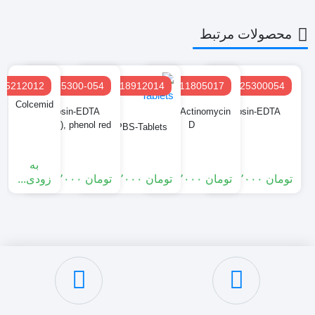
محصولات مرتبط
15212012
25300-054
18912014
11805017
25300054
Colcemid
Trypsin-EDTA
Gibco Actinomycin
Trypsin-EDTA
(0.05%), phenol red
D
Gibco-PBS-Tablets
به
تومان
۳٬۰۰۰٬۰۰۰
تومان
۴٬۰۰۰٬۰۰۰
تومان
۱۲٬۵۰۰٬۰۰۰
تومان
۲٬۰۰۰٬۰۰۰
زودی...