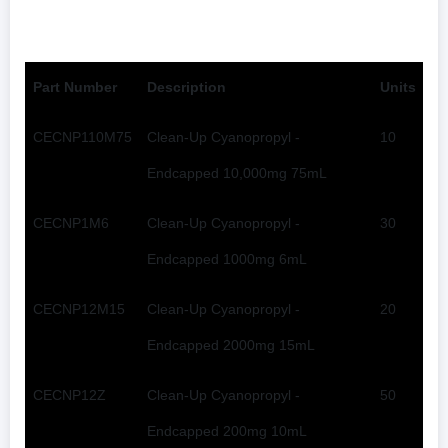
Part Number
Description
Units
CECNP110M75
Clean-Up Cyanopropyl -
10
Endcapped 10,000mg 75mL
CECNP1M6
Clean-Up Cyanopropyl -
30
Endcapped 1000mg 6mL
CECNP12M15
Clean-Up Cyanopropyl -
20
Endcapped 2000mg 15mL
CECNP12Z
Clean-Up Cyanopropyl -
50
Endcapped 200mg 10mL