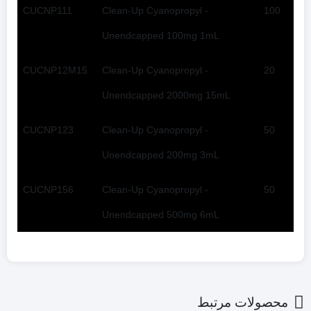
CUCNP111
Clean-Up Cyanopropyl -
100
Unendcapped 100mg 1mL
CUCNP12M15
Clean-Up Cyanopropyl -
20
Unendcapped 2000mg 15mL
CUCNP123
Clean-Up Cyanopropyl -
50
Unendcapped 200mg 3mL
CUCNP156
Clean-Up Cyanopropyl -
50
Unendcapped 500mg 6mL
محصولات مرتبط