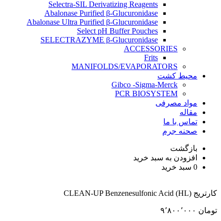
Selectra-SIL Derivatizing Reagents
Abalonase Purified β-Glucuronidase
Abalonase Ultra Purified β-Glucuronidase
Select pH Buffer Pouches
SELECTRAZYME β-Glucuronidase
ACCESSORIES
Frits
MANIFOLDS/EVAPORATORS
محیط کشت
Gibco -Sigma-Merck
PCR BIOSYSTEM
مواد مصرفی
مقاله
تماس با ما
صحنه جرم
بازگشت
افزودن به سبد خرید
0
سبد خرید
کارتریج CLEAN-UP Benzenesulfonic Acid (HL)
تومان
۹٬۸۰۰٬۰۰۰