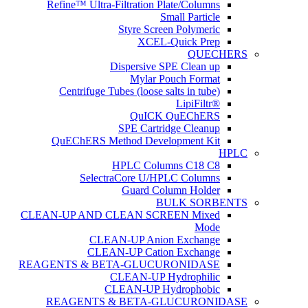
Refine™ Ultra-Filtration Plate/Columns
Small Particle
Styre Screen Polymeric
XCEL-Quick Prep
QUECHERS
Dispersive SPE Clean up
Mylar Pouch Format
Centrifuge Tubes (loose salts in tube)
®LipiFiltr
QuICK QuEChERS
SPE Cartridge Cleanup
QuEChERS Method Development Kit
HPLC
HPLC Columns C18 C8
SelectraCore U/HPLC Columns
Guard Column Holder
BULK SORBENTS
CLEAN-UP AND CLEAN SCREEN Mixed
Mode
CLEAN-UP Anion Exchange
CLEAN-UP Cation Exchange
REAGENTS & BETA-GLUCURONIDASE
CLEAN-UP Hydrophilic
CLEAN-UP Hydrophobic
REAGENTS & BETA-GLUCURONIDASE