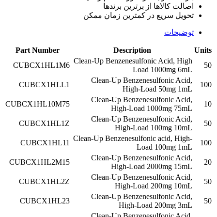
اصالت کالاها از برترین برندها
تحویل سریع در کمترین زمان ممکن
توضیحات
Part Number
Description
Units
Clean-Up Benzenesulfonic Acid, High
CUBCX1HL1M6
50
Load 1000mg 6mL
Clean-Up Benzenesulfonic Acid,
CUBCX1HLL1
100
High-Load 50mg 1mL
Clean-Up Benzenesulfonic Acid,
CUBCX1HL10M75
10
High-Load 1000mg 75mL
Clean-Up Benzenesulfonic Acid,
CUBCX1HL1Z
50
High-Load 100mg 10mL
Clean-Up Benzenesulfonic acid, High-
CUBCX1HL11
100
Load 100mg 1mL
Clean-Up Benzenesulfonic Acid,
CUBCX1HL2M15
20
High-Load 2000mg 15mL
Clean-Up Benzenesulfonic Acid,
CUBCX1HL2Z
50
High-Load 200mg 10mL
Clean-Up Benzenesulfonic Acid,
CUBCX1HL23
50
High-Load 200mg 3mL
Clean-Up Benzenesulfonic Acid,