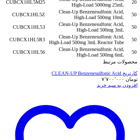
CUBCX1HL5M25
20
High-Load 5000mg 25mL
Clean-Up Benzenesulfonic Acid,
CUBCX1HL5Z
50
High-Load 500mg 10mL
Clean-Up Benzenesulfonic Acid,
CUBCX1HL53
50
High-Load 500mg 3mL
Clean-Up Benzenesulfonic Acid,
CUBCX1HL5R3
50
High-Load 500mg 3mL Reactor Tube
Clean-Up Benzenesulfonic Acid,
CUBCX1HL56
50
High-Load 500mg 6mL
محصولات مرتبط
کارتریج CLEAN-UP Benzenesulfonic Acid
تومان
۷٬۷۰۰٬۰۰۰
افزودن به سبد خرید