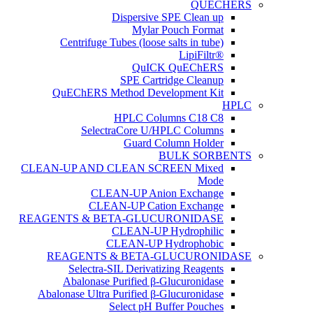
QUECHERS
Dispersive SPE Clean up
Mylar Pouch Format
Centrifuge Tubes (loose salts in tube)
®LipiFiltr
QuICK QuEChERS
SPE Cartridge Cleanup
QuEChERS Method Development Kit
HPLC
HPLC Columns C18 C8
SelectraCore U/HPLC Columns
Guard Column Holder
BULK SORBENTS
CLEAN-UP AND CLEAN SCREEN Mixed
Mode
CLEAN-UP Anion Exchange
CLEAN-UP Cation Exchange
REAGENTS & BETA-GLUCURONIDASE
CLEAN-UP Hydrophilic
CLEAN-UP Hydrophobic
REAGENTS & BETA-GLUCURONIDASE
Selectra-SIL Derivatizing Reagents
Abalonase Purified β-Glucuronidase
Abalonase Ultra Purified β-Glucuronidase
Select pH Buffer Pouches