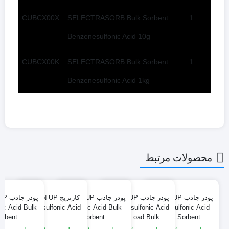
CUBCX00X
SELECTRASORB Bulk Sorbent
1
Benzenesulfonic Acid 10g
CUBCX00K
SELECTRASORB Bulk Sorbent
1
Benzenesulfonic Acid 1kg
محصولات مرتبط
پودر جاذب CLEAN-UP
پودر جاذب CLEAN-UP
پودر جاذب CLEAN-UP
کارتریج CLEAN-UP
پودر
ic Acid Bulk
Propylsulfonic Acid
Triacetic Acid Bulk
Benzenesulfonic Acid
Propylsulfonic Acid
orbent
Sorbent
High Load Bulk
Bulk Sorbent
Sorbent