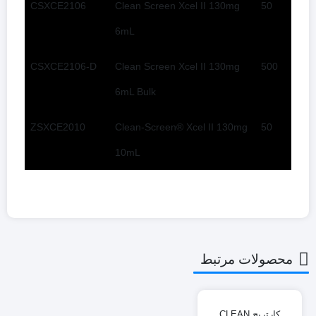
CSXCE2106
Clean Screen Xcel II 130mg
50
6mL
CSXCE2106-D
Clean Screen Xcel II 130mg
500
6mL Bulk
ZSXCE2010
Clean-Screen® Xcel II 130mg
50
10mL
محصولات مرتبط
کارتریج CLEAN