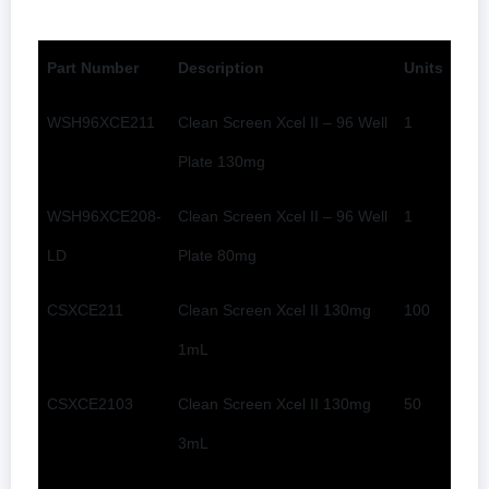
Part Number
Description
Units
WSH96XCE211
Clean Screen Xcel II – 96 Well
1
Plate 130mg
WSH96XCE208-
Clean Screen Xcel II – 96 Well
1
LD
Plate 80mg
CSXCE211
Clean Screen Xcel II 130mg
100
1mL
CSXCE2103
Clean Screen Xcel II 130mg
50
3mL